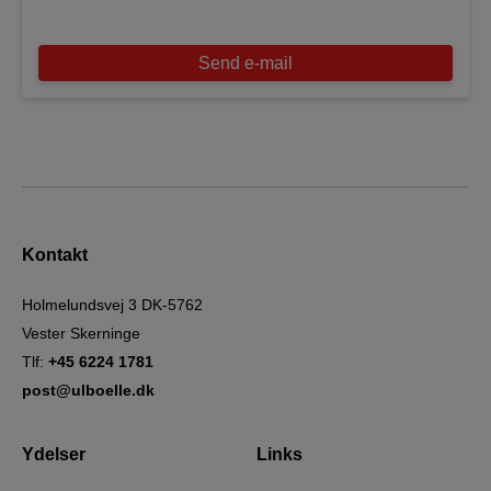
Send e-mail
Kontakt
Holmelundsvej 3 DK-5762
Vester Skerninge
Tlf:
+45 6224 1781
post@ulboelle.dk
Ydelser
Links