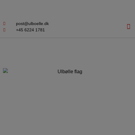
post@ulboelle.dk
+45 6224 1781
Velkommen til Vognmand Knud Pedersen &
Sønner I/S
Læs mere