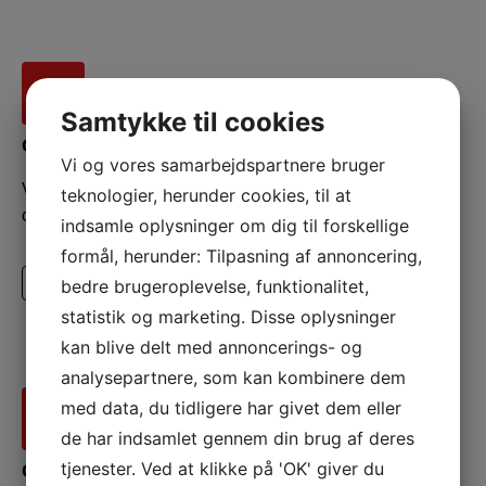
Samtykke til cookies
Grus og sten
Vi og vores samarbejdspartnere bruger
Vi er leveringsdygtige i alle former for grus, granitskærver
teknologier, herunder cookies, til at
og stenmaterialer, inkl. søsten og strandsand.
indsamle oplysninger om dig til forskellige
formål, herunder: Tilpasning af annoncering,
Læs mere
bedre brugeroplevelse, funktionalitet,
statistik og marketing. Disse oplysninger
kan blive delt med annoncerings- og
analysepartnere, som kan kombinere dem
med data, du tidligere har givet dem eller
de har indsamlet gennem din brug af deres
tjenester. Ved at klikke på 'OK' giver du
Container