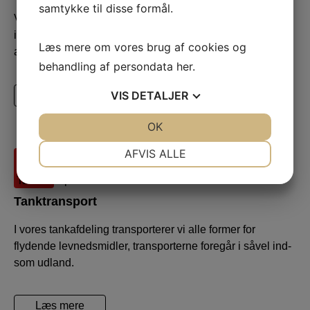
samtykke til disse formål.
Vi udlejer og tømmer container for såvel private som for
industrivirksomheder i Svendborg, Faaborg og på resten
Læs mere om vores brug af cookies og
af sydfyn.
behandling af persondata
her
.
VIS
DETALJER
Læs mere
JA
NEJ
OK
JA
NEJ
NØDVENDIGE
PRÆFERENCER
AFVIS ALLE
JA
NEJ
JA
NEJ
MARKETING
STATISTIK
Tanktransport
I vores tankafdeling transporterer vi alle former for
flydende levnedsmidler, transporterne foregår i såvel ind-
som udland.
Læs mere