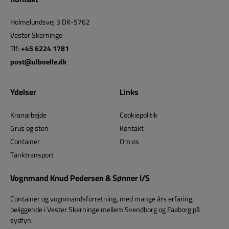
Holmelundsvej 3 DK-5762
Vester Skerninge
Tlf:
+45 6224 1781
post@ulboelle.dk
Ydelser
Links
Kranarbejde
Cookiepolitik
Grus og sten
Kontakt
Container
Om os
Tanktransport
Vognmand Knud Pedersen & Sønner I/S
Container og vognmandsforretning, med mange års erfaring,
beliggende i Vester Skerninge mellem Svendborg og Faaborg på
sydfyn.