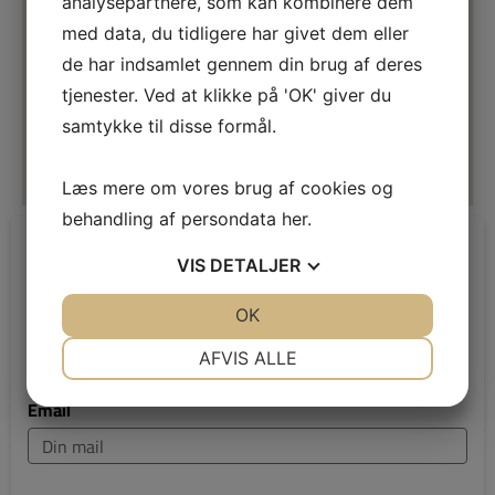
analysepartnere, som kan kombinere dem
med data, du tidligere har givet dem eller
de har indsamlet gennem din brug af deres
tjenester. Ved at klikke på 'OK' giver du
samtykke til disse formål.
Læs mere om vores brug af cookies og
behandling af persondata
her
.
Kontakt os
VIS
DETALJER
Navn
JA
NEJ
OK
JA
NEJ
NØDVENDIGE
PRÆFERENCER
AFVIS ALLE
JA
NEJ
JA
NEJ
Email
MARKETING
STATISTIK